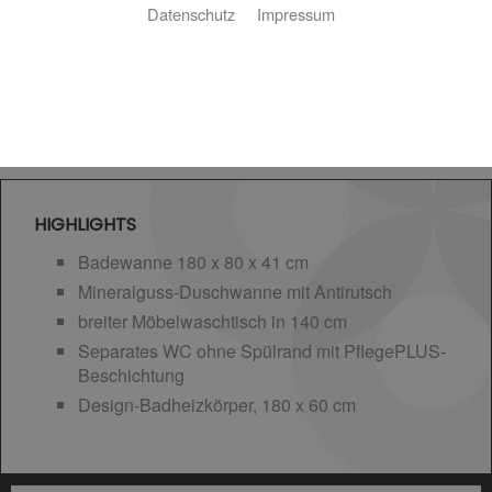
Datenschutz
Impressum
HIGHLIGHTS
Badewanne 180 x 80 x 41 cm
Mineralguss-Duschwanne mit Antirutsch
breiter Möbelwaschtisch in 140 cm
Separates WC ohne Spülrand mit PflegePLUS-
Beschichtung
Design-Badheizkörper, 180 x 60 cm