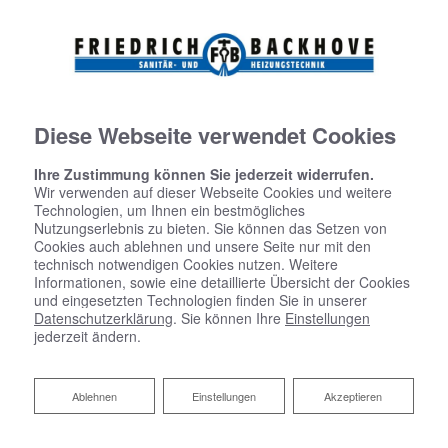
Diese Webseite verwendet Cookies
Ihre Zustimmung können Sie jederzeit widerrufen.
Wir verwenden auf dieser Webseite Cookies und weitere
Technologien, um Ihnen ein bestmögliches
Startseite
»
Bad
»
Badinspiration & Musterbäder
»
Basic-Bad 15,9 ㎡
Nutzungserlebnis zu bieten. Sie können das Setzen von
Cookies auch ablehnen und unsere Seite nur mit den
technisch notwendigen Cookies nutzen. Weitere
Informationen, sowie eine detaillierte Übersicht der Cookies
Basic-Bad 15,9 ㎡
und eingesetzten Technologien finden Sie in unserer
Datenschutzerklärung
. Sie können Ihre
Einstellungen
jederzeit ändern.
Ablehnen
Ablehnen
Einstellungen
Akzeptieren