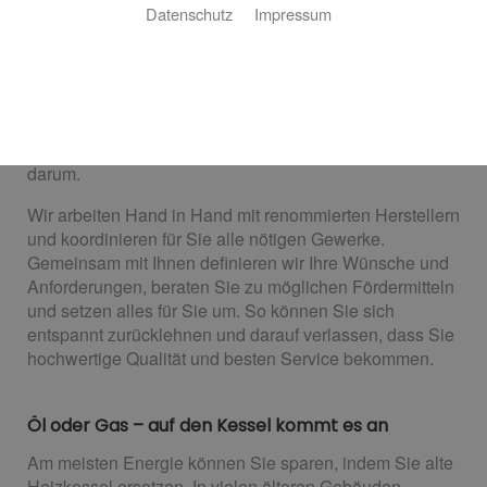
Datenschutz
Impressum
Ganz entspannt zur neuen Heizung
Sie wollen behagliche Wärme im ganzen Haus und
warmes Wasser, zuverlässig und nachhaltig? Kein
Problem! Friedrich Backhove Sanitär und
Heizungstechnik Inveri SHK GmbH kümmert sich für Sie
darum.
Wir arbeiten Hand in Hand mit renommierten Herstellern
und koordinieren für Sie alle nötigen Gewerke.
Gemeinsam mit Ihnen definieren wir Ihre Wünsche und
Anforderungen, beraten Sie zu möglichen Fördermitteln
und setzen alles für Sie um. So können Sie sich
entspannt zurücklehnen und darauf verlassen, dass Sie
hochwertige Qualität und besten Service bekommen.
Öl oder Gas – auf den Kessel kommt es an
Am meisten Energie können Sie sparen, indem Sie alte
Heizkessel ersetzen. In vielen älteren Gebäuden