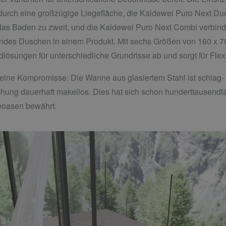
 durch eine großzügige Liegefläche, die Kaldewei Puro Next Du
s Baden zu zweit, und die Kaldewei Puro Next Combi verbindet
ndes Duschen in einem Produkt. Mit sechs Größen von 160 x 70
lösungen für unterschiedliche Grundrisse ab und sorgt für Flex
eine Kompromisse: Die Wanne aus glasiertem Stahl ist schlag- un
chung dauerhaft makellos. Dies hat sich schon hunderttausendfac
eoasen bewährt.